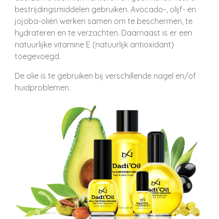
bestrijdingsmiddelen gebruiken. Avocado-, olijf- en
jojoba-oliën werken samen om te beschermen, te
hydrateren en te verzachten. Daarnaast is er een
natuurlijke vitamine E (natuurlijk antioxidant)
toegevoegd.
De olie is te gebruiken bij verschillende nagel en/of
huidproblemen.