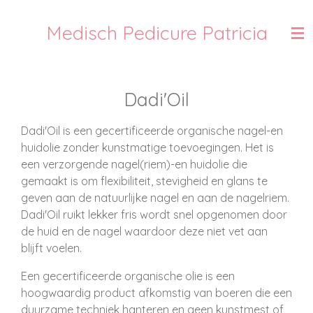
Ga
Medisch Pedicure Patricia
direct
naar
de
hoofdinhoud
Dadi'Oil
Dadi'Oil is een gecertificeerde organische nagel-en
huidolie zonder kunstmatige toevoegingen. Het is
een verzorgende nagel(riem)-en huidolie die
gemaakt is om flexibiliteit, stevigheid en glans te
geven aan de natuurlijke nagel en aan de nagelriem.
Dadi'Oil ruikt lekker fris wordt snel opgenomen door
de huid en de nagel waardoor deze niet vet aan
blijft voelen.
Een gecertificeerde organische olie is een
hoogwaardig product afkomstig van boeren die een
duurzame techniek hanteren en geen kunstmest of