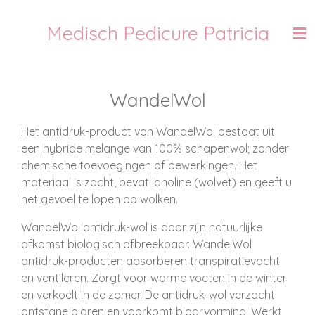
Ga
Medisch Pedicure Patricia
direct
naar
de
hoofdinhoud
WandelWol
Het antidruk-product van WandelWol bestaat uit
een hybride melange van 100% schapenwol; zonder
chemische toevoegingen of bewerkingen. Het
materiaal is zacht, bevat lanoline (wolvet) en geeft u
het gevoel te lopen op wolken.
WandelWol antidruk-wol is door zijn natuurlijke
afkomst biologisch afbreekbaar. WandelWol
antidruk-producten absorberen transpiratievocht
en ventileren. Zorgt voor warme voeten in de winter
en verkoelt in de zomer. De antidruk-wol verzacht
ontstane blaren en voorkomt blaarvorming. Werkt